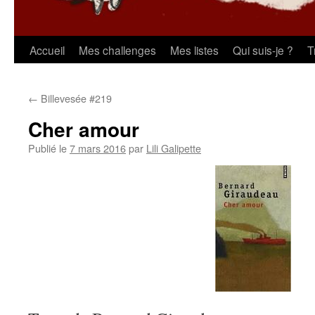
Aller
Accueil
Mes challenges
Mes listes
Qui suis-je ?
T
au
←
Billevesée #219
contenu
Cher amour
Publié le
7 mars 2016
par
Lili Galipette