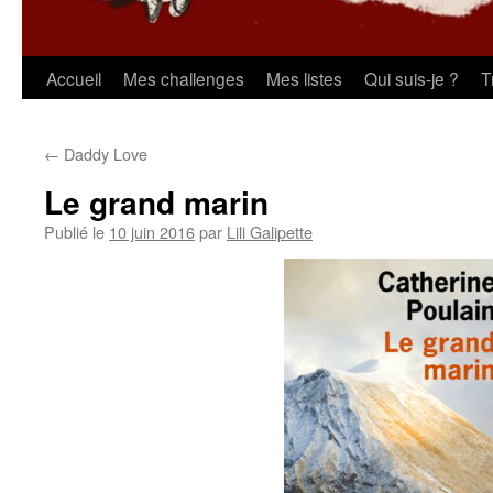
Aller
Accueil
Mes challenges
Mes listes
Qui suis-je ?
T
au
←
Daddy Love
contenu
Le grand marin
Publié le
10 juin 2016
par
Lili Galipette