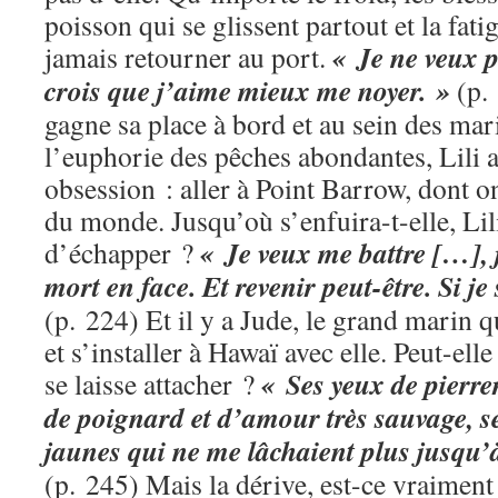
poisson qui se glissent partout et la fati
« Je ne veux pl
jamais retourner au port.
crois que j’aime mieux me noyer. »
(p. 
gagne sa place à bord et au sein des mar
l’euphorie des pêches abondantes, Lili 
obsession : aller à Point Barrow, dont on
du monde. Jusqu’où s’enfuira-t-elle, Lili
« Je veux me battre […], j
d’échapper ?
mort en face. Et revenir peut-être. Si je
(p. 224) Et il y a Jude, le grand marin 
et s’installer à Hawaï avec elle. Peut-elle ê
« Ses yeux de pierre
se laisse attacher ?
de poignard et d’amour très sauvage, s
jaunes qui ne me lâchaient plus jusqu’
(p. 245) Mais la dérive, est-ce vraiment 