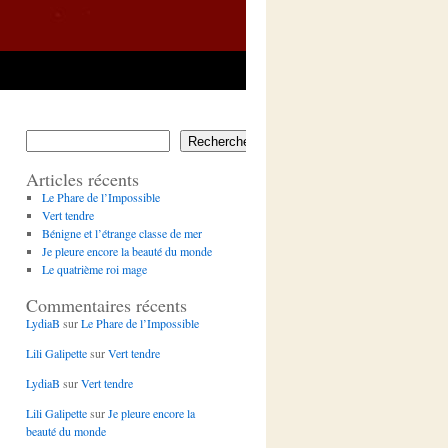
Rechercher
Articles récents
Le Phare de l’Impossible
Vert tendre
Bénigne et l’étrange classe de mer
Je pleure encore la beauté du monde
Le quatrième roi mage
Commentaires récents
LydiaB
sur
Le Phare de l’Impossible
Lili Galipette
sur
Vert tendre
LydiaB
sur
Vert tendre
Lili Galipette
sur
Je pleure encore la
beauté du monde