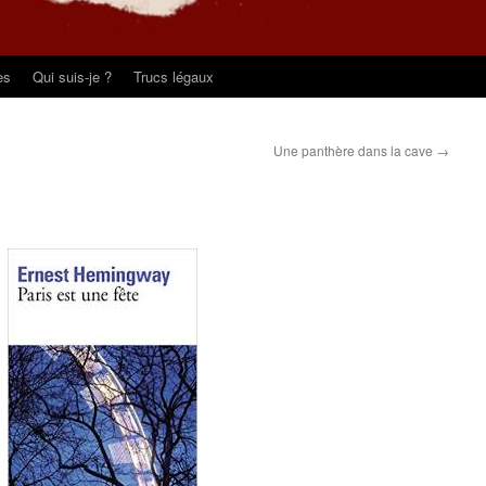
es
Qui suis-je ?
Trucs légaux
Une panthère dans la cave
→