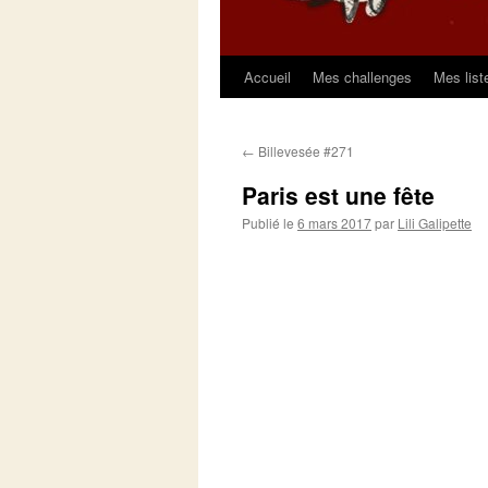
Accueil
Mes challenges
Mes list
Aller
au
←
Billevesée #271
contenu
Paris est une fête
Publié le
6 mars 2017
par
Lili Galipette