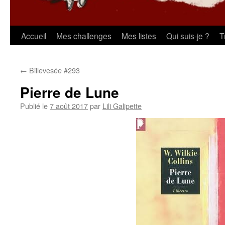
Aller
Accueil
Mes challenges
Mes listes
Qui suis-je ?
T
au
←
Billevesée #293
contenu
Pierre de Lune
Publié le
7 août 2017
par
Lili Galipette