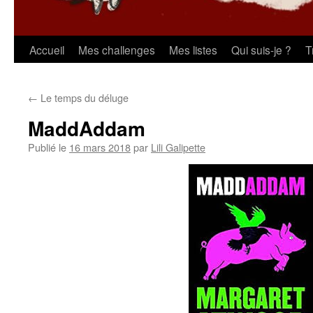
Aller
Accueil
Mes challenges
Mes listes
Qui suis-je ?
T
au
←
Le temps du déluge
contenu
MaddAddam
Publié le
16 mars 2018
par
Lili Galipette