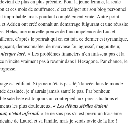
evient de plus en plus précaire. Pour la jeune femme, la seule
ion et ces mois de souffrance, c’est rédiger sur son blog personnel
ment improbable, mais pourtant complètement vraie. Autre point
el et Adrien ont créé connaît un démarrage fulgurant et une réussite
es. Hélas, une nouvelle preuve de l’incompétence de Luc et
lleurs, d’après le portrait qui en est fait, ce dernier est tyrannique,
 agaçant, déraisonnable, de mauvaise foi, agressif, magouilleur,
antesque taré. »
Les problèmes financiers n’en finissent pas et la
ce n’incite vraiment pas à revenir dans l’Hexagone. Par chance, le
rogresse.
nage est édifiant. Si je ne m’étais pas déjà lancée dans le monde
ande dessinée, je n’aurais jamais sauté le pas. Par bonheur,
able sale bête est toujours un contrepied aux pires situations et
oments les plus douloureux.
« Les débats stériles étaient
tout, c’était infernal. »
Je ne sais pas s’il est prévu un troisième
ine de Laurel et sa famille, mais je serais ravie de la lire !