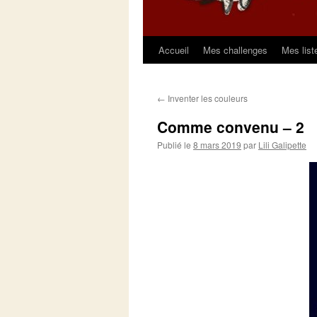
Accueil
Mes challenges
Mes list
Aller
au
←
Inventer les couleurs
contenu
Comme convenu – 2
Publié le
8 mars 2019
par
Lili Galipette