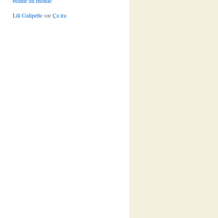
beauté du monde
Lili Galipette
sur
Ça ira