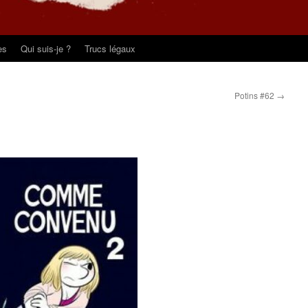
es
Qui suis-je ?
Trucs légaux
Potins #62
→