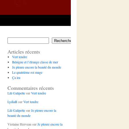
Rechercher
Articles récents
Vert tendre
Bénigne et l’étrange classe de mer
Je pleure encore la beauté du monde
Le quatrième roi mage
Ça ira
Commentaires récents
Lili Galipette
sur
Vert tendre
LydiaB
sur
Vert tendre
Lili Galipette
sur
Je pleure encore la
beauté du monde
Violaine Herveau
sur
Je pleure encore la