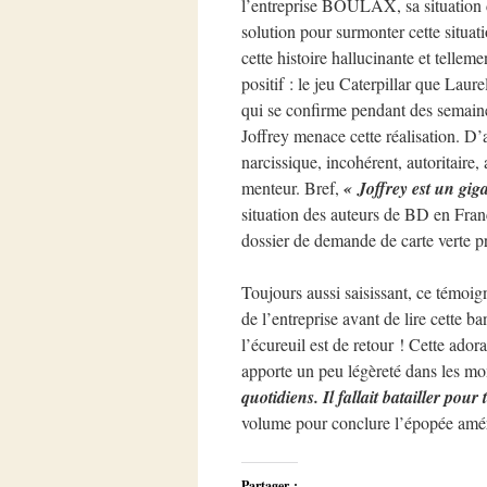
l’entreprise BOULAX, sa situation d
solution pour surmonter cette situat
cette histoire hallucinante et telle
positif : le jeu Caterpillar que Laur
qui se confirme pendant des semain
Joffrey menace cette réalisation. D’ai
narcissique, incohérent, autoritaire,
menteur. Bref,
« Joffrey est un gig
situation des auteurs de BD en Fran
dossier de demande de carte verte p
Toujours aussi saisissant, ce témoig
de l’entreprise avant de lire cette b
l’écureuil est de retour ! Cette ador
apporte un peu légèreté dans les m
quotidiens. Il fallait batailler pour 
volume pour conclure l’épopée américa
Partager :