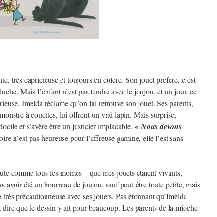
nte, très capricieuse et toujours en colère. Son jouet préféré, c’est
uche. Mais l’enfant n’est pas tendre avec le joujou, et un jour, ce
urieuse, Imelda réclame qu’on lui retrouve son jouet. Ses parents,
monstre à couettes, lui offrent un vrai lapin. Mais surprise,
docile et s’avère être un justicier implacable.
« Nous devons
toire n’est pas heureuse pour l’affreuse gamine, elle l’est sans
oute comme tous les mômes – que mes jouets étaient vivants,
s avoir été un bourreau de joujou, sauf peut-être toute petite, mais
lle très précautionneuse avec ses jouets. Pas étonnant qu’Imelda
ut dire que le dessin y ait pour beaucoup. Les parents de la mioche