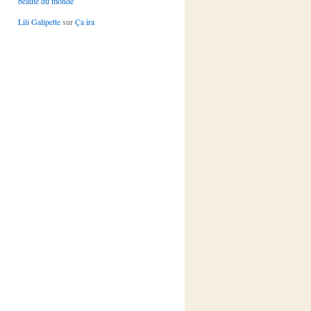
beauté du monde
Lili Galipette
sur
Ça ira