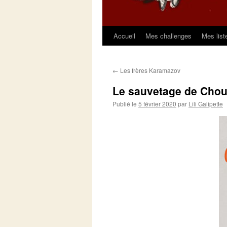
Accueil
Mes challenges
Mes list
Aller
au
←
Les frères Karamazov
contenu
Le sauvetage de Cho
Publié le
5 février 2020
par
Lili Galipette