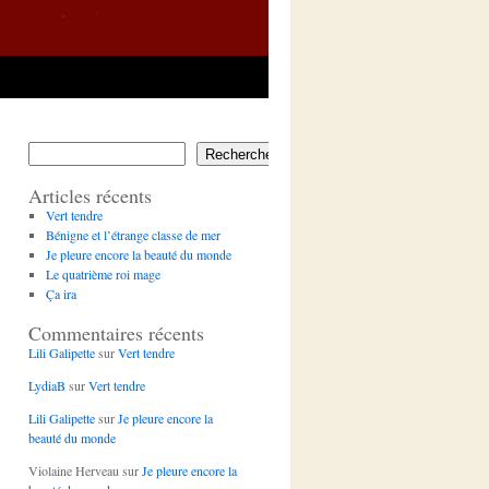
Rechercher
Articles récents
Vert tendre
Bénigne et l’étrange classe de mer
Je pleure encore la beauté du monde
Le quatrième roi mage
Ça ira
Commentaires récents
Lili Galipette
sur
Vert tendre
LydiaB
sur
Vert tendre
Lili Galipette
sur
Je pleure encore la
beauté du monde
Violaine Herveau
sur
Je pleure encore la