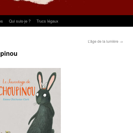
es
Qui suis-je ?
Trucs légaux
L’âge de la lumière
→
upinou