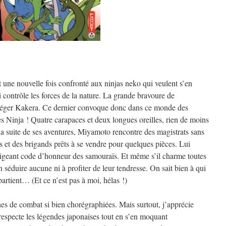
 une nouvelle fois confronté aux ninjas neko qui veulent s’en
 contrôle les forces de la nature. La grande bravoure de
otéger Kakera. Ce dernier convoque donc dans ce monde des
es Ninja ! Quatre carapaces et deux longues oreilles, rien de moins
la suite de ses aventures, Miyamoto rencontre des magistrats sans
s et des brigands prêts à se vendre pour quelques pièces. Lui
nsigeant code d’honneur des samouraïs. Et même s’il charme toutes
 séduire aucune ni à profiter de leur tendresse. On sait bien à qui
artient… (Et ce n’est pas à moi, hélas !)
ènes de combat si bien chorégraphiées. Mais surtout, j’apprécie
respecte les légendes japonaises tout en s’en moquant