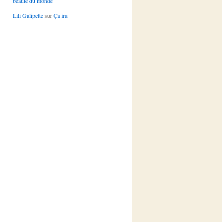
beauté du monde
Lili Galipette
sur
Ça ira