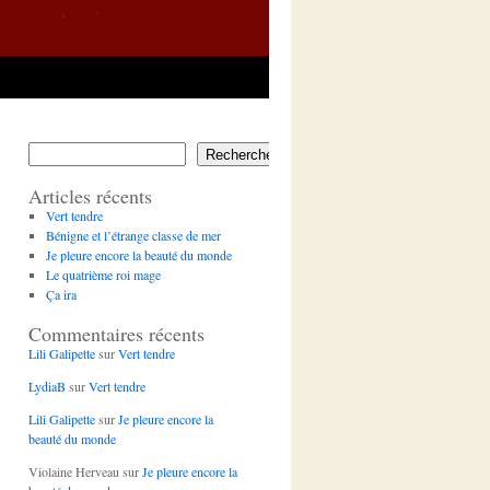
Rechercher
Articles récents
Vert tendre
Bénigne et l’étrange classe de mer
Je pleure encore la beauté du monde
Le quatrième roi mage
Ça ira
Commentaires récents
Lili Galipette
sur
Vert tendre
LydiaB
sur
Vert tendre
Lili Galipette
sur
Je pleure encore la
beauté du monde
Violaine Herveau
sur
Je pleure encore la