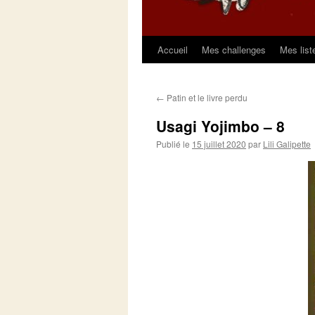
Accueil
Mes challenges
Mes list
Aller
au
←
Patin et le livre perdu
contenu
Usagi Yojimbo – 8
Publié le
15 juillet 2020
par
Lili Galipette