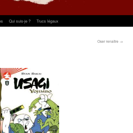
es
Qui suis-je ?
Trucs légaux
Oser renaître
→