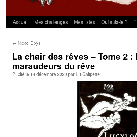
Aller
Accueil
Mes challenges
Mes listes
Qui suis-je ?
T
au
←
Nickel Boys
contenu
La chair des rêves – Tome 2 : 
maraudeurs du rêve
Publié le
14 décembre 2020
par
Lili Galipette