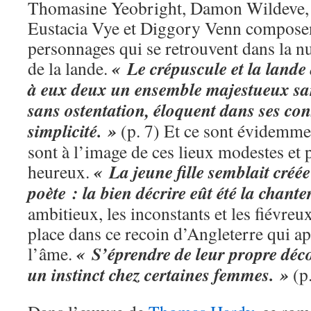
Thomasine Yeobright, Damon Wildeve,
Eustacia Vye et Diggory Venn composen
personnages qui se retrouvent dans la nu
« Le crépuscule et la land
de la lande.
à eux deux un ensemble majestueux san
sans ostentation, éloquent dans ses con
simplicité. »
(p. 7) Et ce sont évidemme
sont à l’image de ces lieux modestes et p
« La jeune fille semblait créé
heureux.
poète : la bien décrire eût été la chante
ambitieux, les inconstants et les fiévreu
place dans ce recoin d’Angleterre qui a
« S’éprendre de leur propre déc
l’âme.
un instinct chez certaines femmes. »
(p