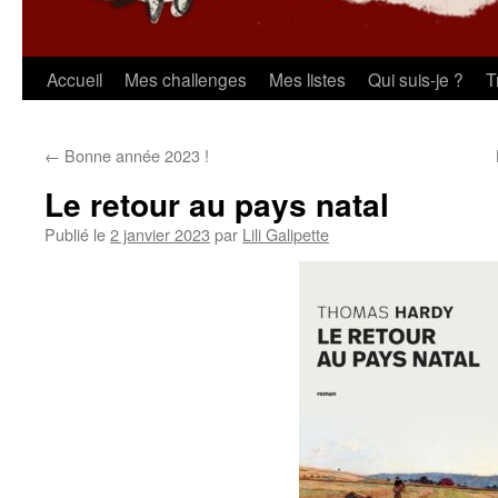
Aller
Accueil
Mes challenges
Mes listes
Qui suis-je ?
T
au
←
Bonne année 2023 !
contenu
Le retour au pays natal
Publié le
2 janvier 2023
par
Lili Galipette