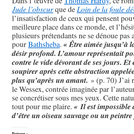
Dans l’œuvre de
Thomas Hardy
, ce rom
Jude l’obscur
que de
Loin de la foule d
l’insatisfaction de ceux qui pensent pou
meilleure place dans ce monde, et l’hés
plusieurs prétendants ne se dénoue pas 
« Être aimée jusqu’à la 
pour
Bathsheba
.
désir profond. L’amour représentait pou
contre le vide dévorant de ses jours. Et 
soupirer après cette abstraction appel
plus qu’après un amant.
» (p. 70) J’ai
le Wessex, contrée imaginée par l’auteur,
se concrétiser sous mes yeux. Cette natu
« Il est impossible 
tout pour me plaire.
d’être un oiseau sauvage ou un peintre 
Partager :