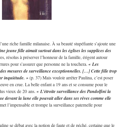
 d’une riche famille milanaise. À sa beauté stupéfiante s’ajoute une
ne jeune fille aimait surtout dans les églises les supplices des
es, résolus à préserver l’honneur de la famille, érigent autour
errures pour s’assurer que personne ne la touchera.
« Les
des mesures de surveillance exceptionnelles. […] Cette fille trop
eur inquiétude. »
(p. 37) Mais vouloir arrêter Paulina, c’est poser
leuve en crue. La belle enfant a 19 ans et se consume pour le
lus vieux de 20 ans.
« L’étroite surveillance des Pandolfini la
ue devant la lune elle pouvait aller dans ses rêves comme elle
et l’impensable et trompe la surveillance paternelle pour
uline se débat avec la notion de faute et de péché, certaine que le