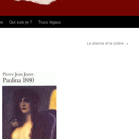
es
Qui suis-je ?
Trucs légaux
Le silence et la colère
→