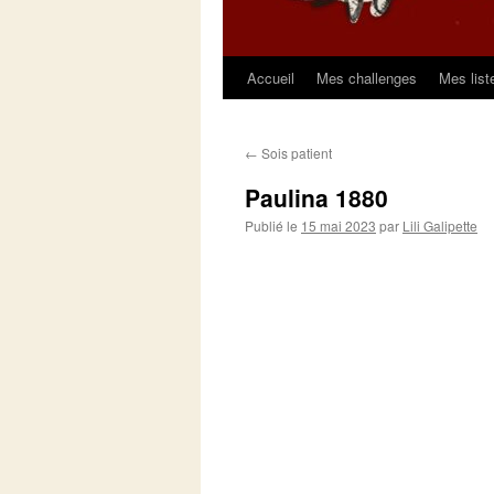
Accueil
Mes challenges
Mes list
Aller
au
←
Sois patient
contenu
Paulina 1880
Publié le
15 mai 2023
par
Lili Galipette