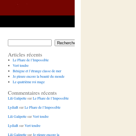
Rechercher
Articles récents
Le Phare de l’Impossible
Vert tendre
Bénigne et l’étrange classe de mer
Je pleure encore la beauté du monde
Le quatrième roi mage
Commentaires récents
Lili Galipette
sur
Le Phare de l’Impossible
LydiaB
sur
Le Phare de l’Impossible
Lili Galipette
sur
Vert tendre
LydiaB
sur
Vert tendre
Lili Galipette
sur
Je pleure encore la