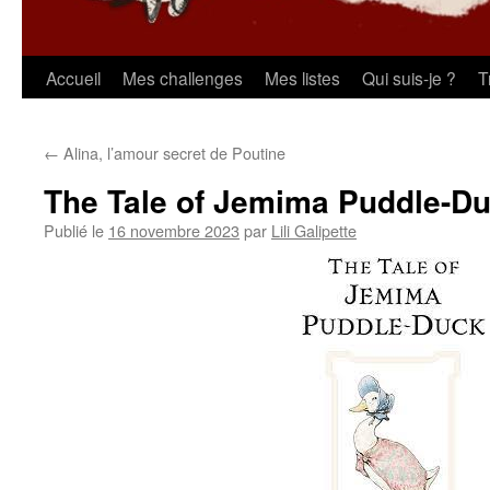
Aller
Accueil
Mes challenges
Mes listes
Qui suis-je ?
T
au
←
Alina, l’amour secret de Poutine
contenu
The Tale of Jemima Puddle-D
Publié le
16 novembre 2023
par
Lili Galipette