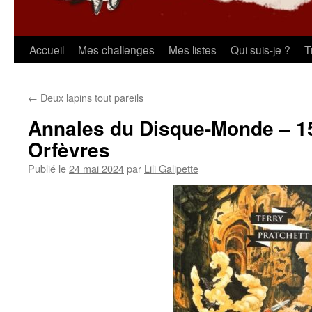
Aller
Accueil
Mes challenges
Mes listes
Qui suis-je ?
T
au
←
Deux lapins tout pareils
contenu
Annales du Disque-Monde – 15
Orfèvres
Publié le
24 mai 2024
par
Lili Galipette