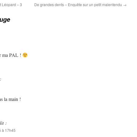
t Léopard – 3
De grandes dents – Enquête sur un petit malentendu
→
uge
dir ma PAL !
:
as la main !
dit :
5 à 17h45