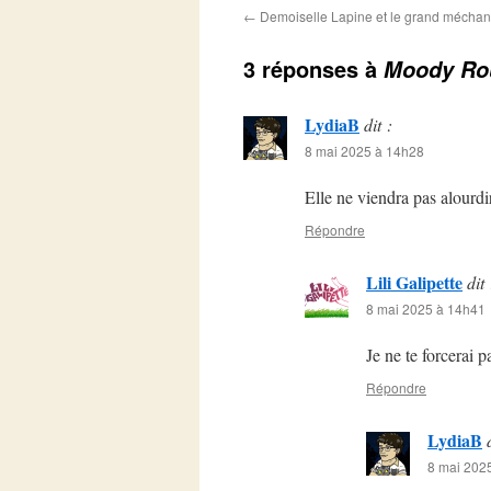
←
Demoiselle Lapine et le grand méchan
3 réponses à
Moody Ro
LydiaB
dit :
8 mai 2025 à 14h28
Elle ne viendra pas alour
Répondre
Lili Galipette
dit 
8 mai 2025 à 14h41
Je ne te forcerai p
Répondre
LydiaB
8 mai 202