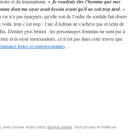
émoire et du traumatisme.
« Je voudrais être l’homme que mes
omme dont ma sœur avait besoin avant qu’il ne soit trop tard. »
vie n’a pas épargnés, qu’elle soit de l’ordre du sordide fait divers
ilà, trop c’est trop : l’arc d’Adrian ne s’achève pas et celui de
us. Dernier gros bémol : les personnages féminins ne sont pas à
risée et la sœur sursexualisée, ce n’est pas dans cette œuvre que
féminines fortes et empouvoirantes
…
e
, avec comme mot(s)-clé(s)
Service presse
. Vous pouvez le mettre en