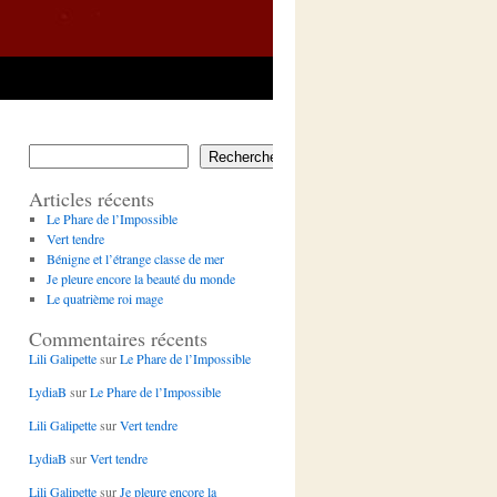
Rechercher
Articles récents
Le Phare de l’Impossible
Vert tendre
Bénigne et l’étrange classe de mer
Je pleure encore la beauté du monde
Le quatrième roi mage
Commentaires récents
Lili Galipette
sur
Le Phare de l’Impossible
LydiaB
sur
Le Phare de l’Impossible
Lili Galipette
sur
Vert tendre
LydiaB
sur
Vert tendre
Lili Galipette
sur
Je pleure encore la