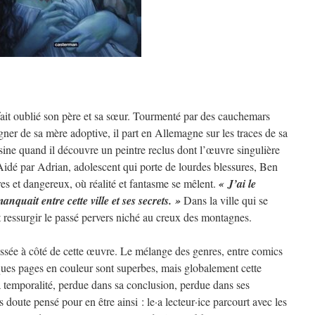
fait oublié son père et sa sœur. Tourmenté par des cauchemars
gner de sa mère adoptive, il part en Allemagne sur les traces de sa
sine quand il découvre un peintre reclus dont l’œuvre singulière
idé par Adrian, adolescent qui porte de lourdes blessures, Ben
res et dangereux, où réalité et fantasme se mêlent.
« J’ai le
anquait entre cette ville et ses secrets. »
Dans la ville qui se
it ressurgir le passé pervers niché au creux des montagnes.
passée à côté de cette œuvre. Le mélange des genres, entre comics
lques pages en couleur sont superbes, mais globalement cette
a temporalité, perdue dans sa conclusion, perdue dans ses
 doute pensé pour en être ainsi : le·a lecteur·ice parcourt avec les