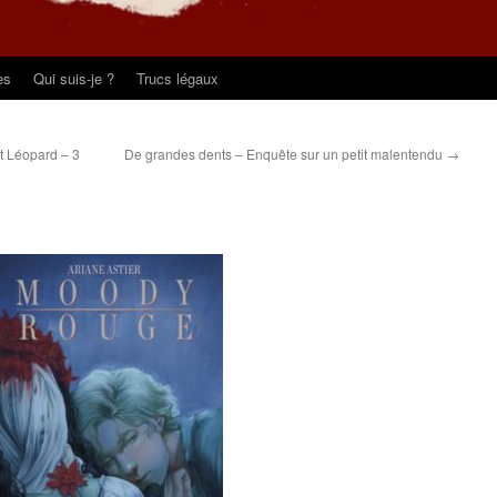
es
Qui suis-je ?
Trucs légaux
t Léopard – 3
De grandes dents – Enquête sur un petit malentendu
→