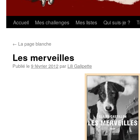
Aller
Accueil
Mes challenges
Mes listes
Qui suis-je ?
T
au
←
La page blanche
contenu
Les merveilles
Publié le
9 février 2012
par
Lili Galipette