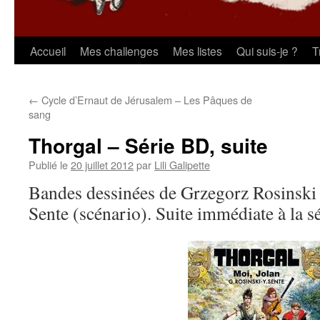
Aller
Accueil
Mes challenges
Mes listes
Qui suis-je ?
T
au
←
Cycle d’Ernaut de Jérusalem – Les Pâques de
contenu
sang
Thorgal – Série BD, suite
Publié le
20 juillet 2012
par
Lili Galipette
Bandes dessinées de Grzegorz Rosinski 
Sente (scénario). Suite immédiate à la s