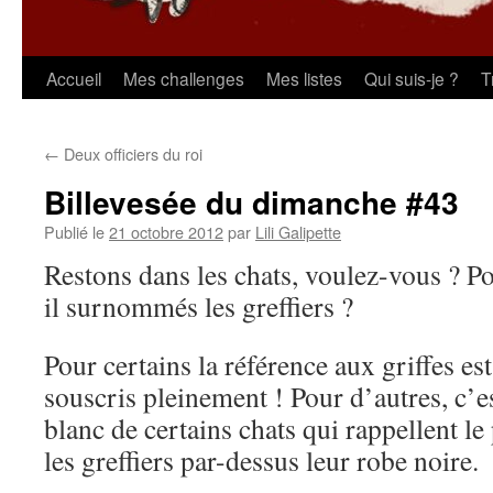
Aller
Accueil
Mes challenges
Mes listes
Qui suis-je ?
T
au
←
Deux officiers du roi
contenu
Billevesée du dimanche #43
Publié le
21 octobre 2012
par
Lili Galipette
Restons dans les chats, voulez-vous ? Po
il surnommés les greffiers ?
Pour certains la référence aux griffes est
souscris pleinement ! Pour d’autres, c’es
blanc de certains chats qui rappellent le
les greffiers par-dessus leur robe noire.