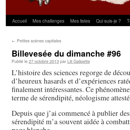
Aller
Accueil
Mes challenges
Mes listes
Qui suis-je ?
T
au
←
Petites scènes capitales
contenu
Billevesée du dimanche #96
Publié le
27 octobre 2013
par
Lili Galipette
L’histoire des sciences regorge de décou
d’heureux hasards et d’expériences rat
finalement intéressantes. Ce phénomène
terme de sérendipité, néologisme attest
Depuis que j’ai commencé à publier des 
sérendipité m’a souvent aidée à combattr
page blanche.