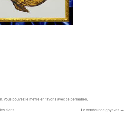
r
. Vous pouvez le mettre en favoris avec
ce permalien
.
les siens.
Le vendeur de goyaves
→