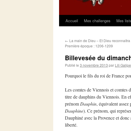
Accueil
Mes challenges
Mes list
Aller
au
←
La main de Dieu – Et Dieu reconnaîtra 
contenu
Première époque : 1206-1209
Billevesée du dimanc
Publié le
3 novembre 2013
par
Lili Galipe
Pourquoi le fils du roi de France po
Les comtes de Viennois et comtes d’
titre de dauphins du Viennois. En 
prénom
Dauphin
, équivalent asse
Dauphine
). Ce prénom, qui représe
Dauphiné avec la Provence et donc 
liberté.