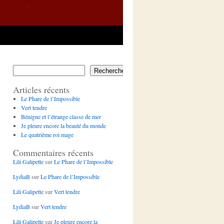
Rechercher
Articles récents
Le Phare de l’Impossible
Vert tendre
Bénigne et l’étrange classe de mer
Je pleure encore la beauté du monde
Le quatrième roi mage
Commentaires récents
Lili Galipette
sur
Le Phare de l’Impossible
LydiaB
sur
Le Phare de l’Impossible
Lili Galipette
sur
Vert tendre
LydiaB
sur
Vert tendre
Lili Galipette
sur
Je pleure encore la