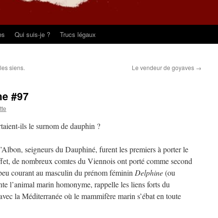
es
Qui suis-je ?
Trucs légaux
les siens.
Le vendeur de goyaves
→
he #97
tte
rtaient-ils le surnom de dauphin ?
Albon, seigneurs du Dauphiné, furent les premiers à porter le
effet, de nombreux comtes du Viennois ont porté comme second
z peu courant au masculin du prénom féminin
Delphine
(ou
nte l’animal marin homonyme, rappelle les liens forts du
avec la Méditerranée où le mammifère marin s’ébat en toute