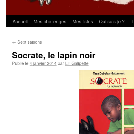
Aller
Accueil
Mes challenges
Mes listes
Qui suis-je ?
T
au
←
Sept saisons
contenu
Socrate, le lapin noir
Publié le
4 janvier 2014
par
Lili Galipette