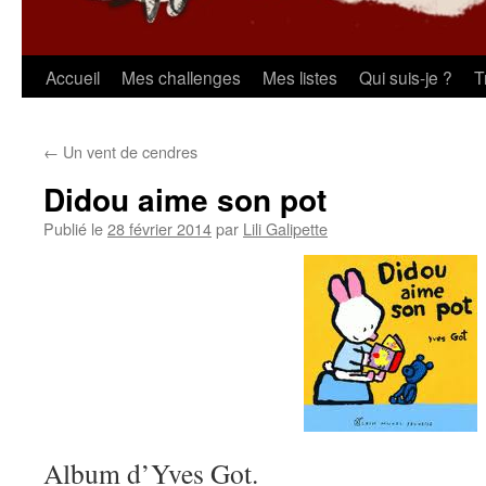
Aller
Accueil
Mes challenges
Mes listes
Qui suis-je ?
T
au
←
Un vent de cendres
contenu
Didou aime son pot
Publié le
28 février 2014
par
Lili Galipette
Album d’Yves Got.