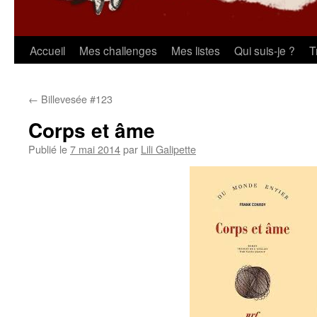
Aller
Accueil
Mes challenges
Mes listes
Qui suis-je ?
T
au
←
Billevesée #123
contenu
Corps et âme
Publié le
7 mai 2014
par
Lili Galipette