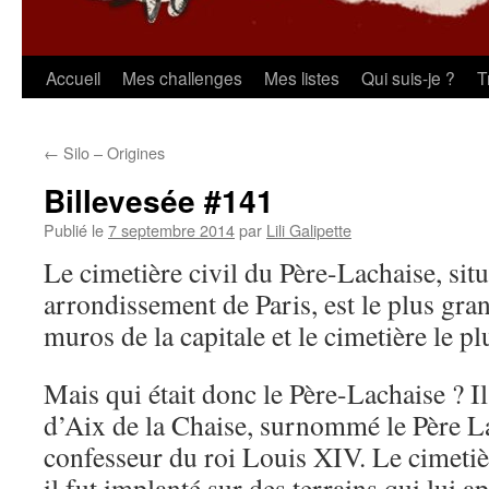
Aller
Accueil
Mes challenges
Mes listes
Qui suis-je ?
T
au
←
Silo – Origines
contenu
Billevesée #141
Publié le
7 septembre 2014
par
Lili Galipette
Le cimetière civil du Père-Lachaise, sit
arrondissement de Paris, est le plus gran
muros de la capitale et le cimetière le p
Mais qui était donc le Père-Lachaise ? Il
d’Aix de la Chaise, surnommé le Père La
confesseur du roi Louis XIV. Le cimetiè
il fut implanté sur des terrains qui lui a