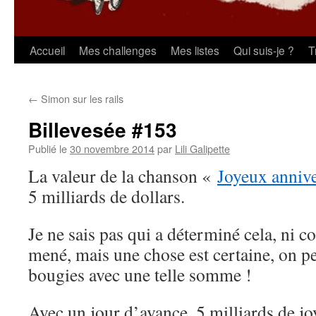
Aller
Accueil
Mes challenges
Mes listes
Qui suis-je ?
T
au
←
Simon sur les rails
contenu
Billevesée #153
Publié le
30 novembre 2014
par
Lili Galipette
La valeur de la chanson «
Joyeux annive
5 milliards de dollars.
Je ne sais pas qui a déterminé cela, ni c
mené, mais une chose est certaine, on pe
bougies avec une telle somme !
Avec un jour d’avance, 5 milliards de jo