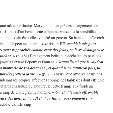
d’une mère poitrinaire, Mary grandit au gré des changements de
 la mort d’un bœuf, cette enfant nerveuse et à la sensibilité
rait mieux aimée si elle avait été un garçon. Sa haine du mâle croît
 qu’elle peut avoir sur le sexe fort.
« Elle semblait née pour
 ses yeux rapprochés comme ceux des félins, sa lèvre dédaigneuse
lanches. »
(p. 181) Étrangement belle, elle déchaîne les passions
jusqu’à l’extase l’époux et l’amant.
« Rappelle-toi que je voudrai
la maîtresse de vos destinées ; et quand je ne t’aimerai plus, tu
t il regrettera la vie ! »
(p. 286) Mary joue avec les désirs des
idérant ses propres affections comme des faiblesses dont elle doit
 et plus chasseuse qu’amoureuse, cette femme aux froideurs
au rang de chorégraphie mortelle.
« Où était le mâle effroyable
 la race des lionnes ? … Il était ou fini ou pas commencé. »
’achève dans le sang !