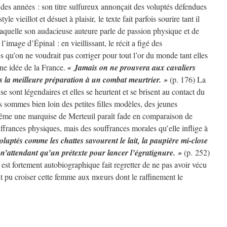
des années : son titre sulfureux annonçait des voluptés défendues
le vieillot et désuet à plaisir, le texte fait parfois sourire tant il
 laquelle son audacieuse auteure parle de passion physique et de
l’image d’Épinal : en vieillissant, le récit a figé des
s qu’on ne voudrait pas corriger pour tout l’or du monde tant elles
aine idée de la France.
« Jamais on ne prouvera aux cavaliers
as la meilleure préparation à un combat meurtrier. »
(p. 176) La
ise sont légendaires et elles se heurtent et se brisent au contact du
sommes bien loin des petites filles modèles, des jeunes
ême une marquise de Merteuil paraît fade en comparaison de
ffrances physiques, mais des souffrances morales qu’elle inflige à
oluptés comme les chattes savourent le lait, la paupière mi-close
s n’attendant qu’un prétexte pour lancer l’égratignure. »
(p. 252)
st fortement autobiographique fait regretter de ne pas avoir vécu
it pu croiser cette femme aux mœurs dont le raffinement le