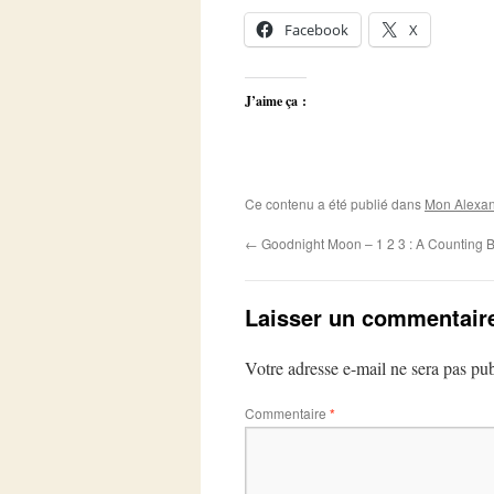
Facebook
X
J’aime ça :
Ce contenu a été publié dans
Mon Alexan
←
Goodnight Moon – 1 2 3 : A Counting 
Laisser un commentair
Votre adresse e-mail ne sera pas pub
Commentaire
*