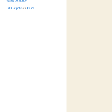
beauté du monde
Lili Galipette
sur
Ça ira