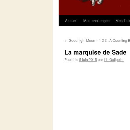
Accueil
Mes challenges
Mes list
Aller
au
←
Goodnight Moon – 1 2 3 : A Counting 
contenu
La marquise de Sade
Publié le
5 juin 2015
par
Lili Galipette