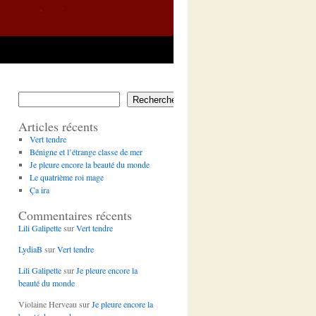
Rechercher
Articles récents
Vert tendre
Bénigne et l’étrange classe de mer
Je pleure encore la beauté du monde
Le quatrième roi mage
Ça ira
Commentaires récents
Lili Galipette
sur
Vert tendre
LydiaB
sur
Vert tendre
Lili Galipette
sur
Je pleure encore la
beauté du monde
Violaine Herveau
sur
Je pleure encore la