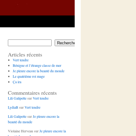
Rechercher
Articles récents
Vert tendre
Bénigne et l’étrange classe de mer
Je pleure encore la beauté du monde
Le quatrième roi mage
Ça ira
Commentaires récents
Lili Galipette
sur
Vert tendre
LydiaB
sur
Vert tendre
Lili Galipette
sur
Je pleure encore la
beauté du monde
Violaine Herveau
sur
Je pleure encore la