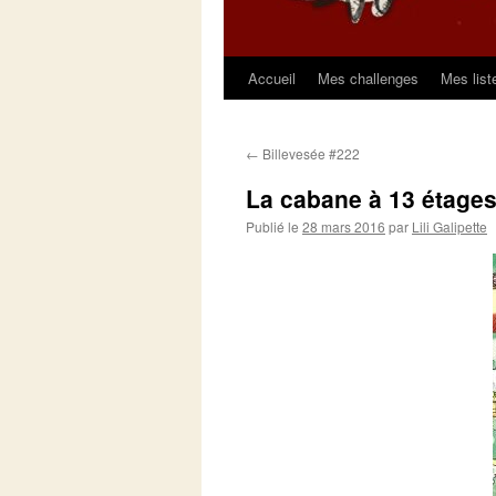
Accueil
Mes challenges
Mes list
Aller
au
←
Billevesée #222
contenu
La cabane à 13 étage
Publié le
28 mars 2016
par
Lili Galipette