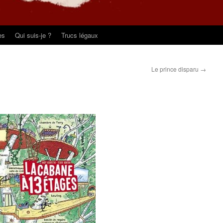
es
Qui suis-je ?
Trucs légaux
Le prince disparu
→
s