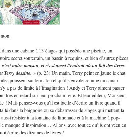
enton.
t dans une cabane à 13 étages qui possède une piscine, un
toire secret souterrain, un bassin à requins, et bien d’autres pièces
 c’est notre maison, et c’est aussi l’endroit où on fait des livres
et Terry dessine. »
(p. 23) Un matin, Terry peint en jaune le chat
s ailes poussent sur le matou et qu’il s’envole comme un canari.
 n’y a pas de limite à l’imagination ! Andy et Terry aiment passer
ont très en retard sur leur prochain livre. Et leur éditeur, Monsieur
! Mais pensez-vous qu’il est facile d’écrire un livre quand il
allé dans la baignoire ou se débarrasser de singes qui mettent la
 aussi résister à la fontaine de limonade et à la machine à pop-
 le manque d’inspiration… Allons, avec tout ce qu’ils ont vécu en
oi écrire des dizaines de livres !