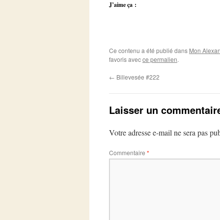
J’aime ça :
Ce contenu a été publié dans
Mon Alexan
favoris avec
ce permalien
.
←
Billevesée #222
Laisser un commentair
Votre adresse e-mail ne sera pas pub
Commentaire
*