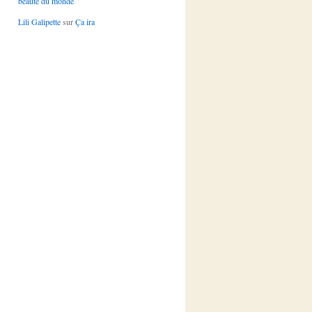
beauté du monde
Lili Galipette
sur
Ça ira