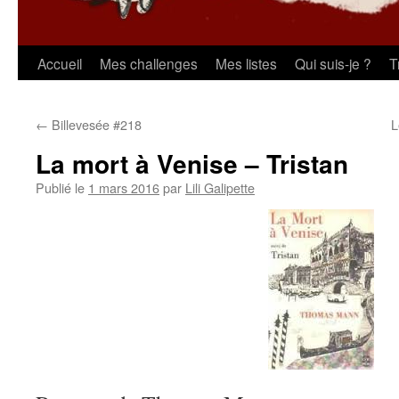
Aller
Accueil
Mes challenges
Mes listes
Qui suis-je ?
T
au
←
Billevesée #218
L
contenu
La mort à Venise – Tristan
Publié le
1 mars 2016
par
Lili Galipette