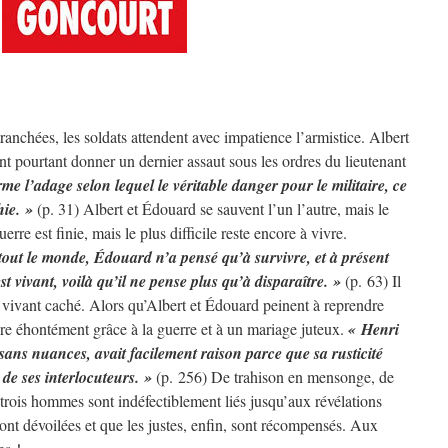
ranchées, les soldats attendent avec impatience l’armistice. Albert
t pourtant donner un dernier assaut sous les ordres du lieutenant
rme l’adage selon lequel le véritable danger pour le militaire, ce
hie. »
(p. 31) Albert et Édouard se sauvent l’un l’autre, mais le
rre est finie, mais le plus difficile reste encore à vivre.
out le monde, Édouard n’a pensé qu’à survivre, et à présent
st vivant, voilà qu’il ne pense plus qu’à disparaître. »
(p. 63) Il
n vivant caché. Alors qu’Albert et Édouard peinent à reprendre
ère éhontément grâce à la guerre et à un mariage juteux.
« Henri
 sans nuances, avait facilement raison parce que sa rusticité
 de ses interlocuteurs. »
(p. 256) De trahison en mensonge, de
e trois hommes sont indéfectiblement liés jusqu’aux révélations
sont dévoilées et que les justes, enfin, sont récompensés. Aux