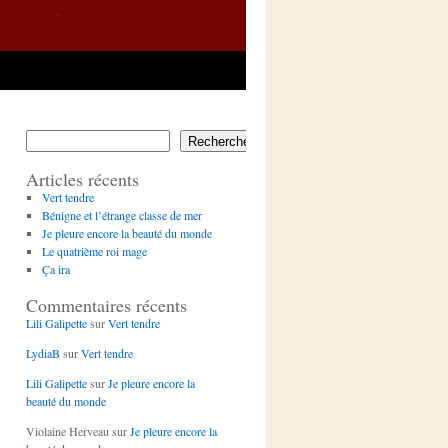
Rechercher
Articles récents
Vert tendre
Bénigne et l’étrange classe de mer
Je pleure encore la beauté du monde
Le quatrième roi mage
Ça ira
Commentaires récents
Lili Galipette
sur
Vert tendre
LydiaB
sur
Vert tendre
Lili Galipette
sur
Je pleure encore la
beauté du monde
Violaine Herveau
sur
Je pleure encore la