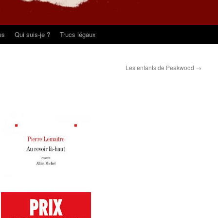
es
Qui suis-je ?
Trucs légaux
Les enfants de Peakwood
→