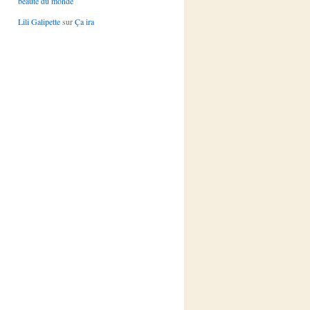
beauté du monde
Lili Galipette
sur
Ça ira