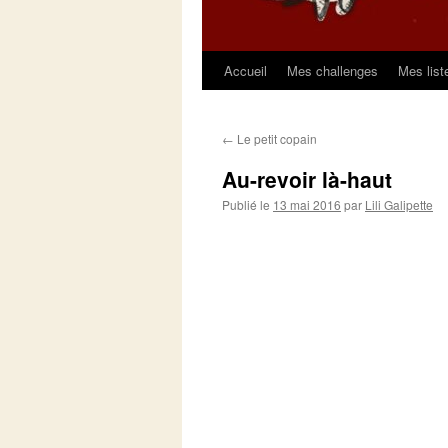
Accueil
Mes challenges
Mes list
Aller
au
←
Le petit copain
contenu
Au-revoir là-haut
Publié le
13 mai 2016
par
Lili Galipette