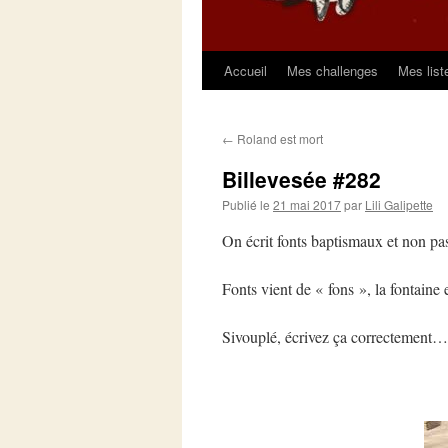
Accueil
Mes challenges
Mes list
Aller
au
←
Roland est mort
contenu
Billevesée #282
Publié le
21 mai 2017
par
Lili Galipette
On écrit fonts baptismaux et non pa
Fonts vient de « fons », la fontaine e
Sivouplé, écrivez ça correctement…