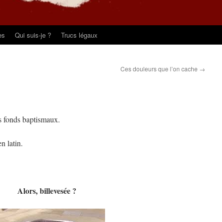
es
Qui suis-je ?
Trucs légaux
Ces douleurs que l’on cache
→
s fonds baptismaux.
n latin.
Alors, billevesée ?