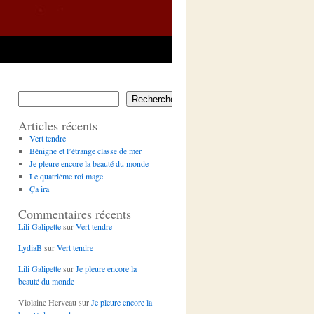
Rechercher
Articles récents
Vert tendre
Bénigne et l’étrange classe de mer
Je pleure encore la beauté du monde
Le quatrième roi mage
Ça ira
Commentaires récents
Lili Galipette
sur
Vert tendre
LydiaB
sur
Vert tendre
Lili Galipette
sur
Je pleure encore la
beauté du monde
Violaine Herveau
sur
Je pleure encore la