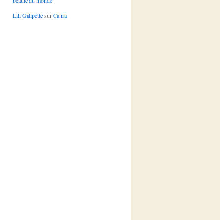
beauté du monde
Lili Galipette
sur
Ça ira