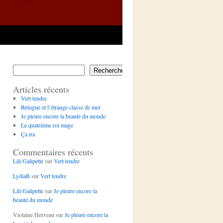
Rechercher
Articles récents
Vert tendre
Bénigne et l’étrange classe de mer
Je pleure encore la beauté du monde
Le quatrième roi mage
Ça ira
Commentaires récents
Lili Galipette
sur
Vert tendre
LydiaB
sur
Vert tendre
Lili Galipette
sur
Je pleure encore la
beauté du monde
Violaine Herveau
sur
Je pleure encore la