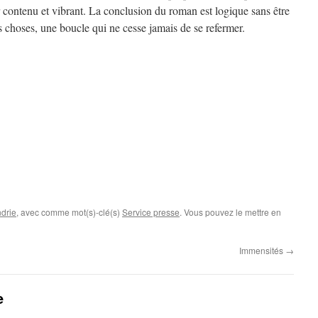
r contenu et vibrant. La conclusion du roman est logique sans être
es choses, une boucle qui ne cesse jamais de se refermer.
drie
, avec comme mot(s)-clé(s)
Service presse
. Vous pouvez le mettre en
Immensités
→
e