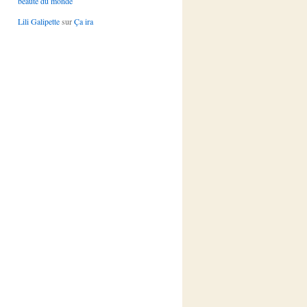
beauté du monde
Lili Galipette
sur
Ça ira