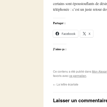
certains sont époustouflants de dési
téléphonée : c’est un juste retour d
Partager :
Facebook
X
J’aime ça :
Ce contenu a été publié dans
Mon Alexan
favoris avec
ce permalien
.
←
La lettre écarlate
Laisser un commentair