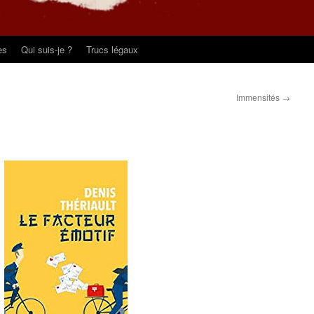
es
Qui suis-je ?
Trucs légaux
Immensités
→