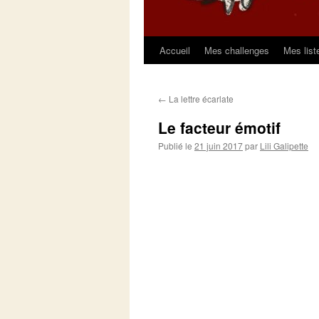
Accueil
Mes challenges
Mes list
Aller
au
←
La lettre écarlate
contenu
Le facteur émotif
Publié le
21 juin 2017
par
Lili Galipette