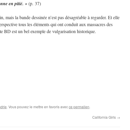
nne en pitié. »
(p. 37)
in, mais la bande dessinée n’est pas désagréable à regarder. Et elle
erspective tous les éléments qui ont conduit aux massacres des
te BD est un bel exemple de vulgarisation historique.
drie
. Vous pouvez le mettre en favoris avec
ce permalien
.
California Girls
→