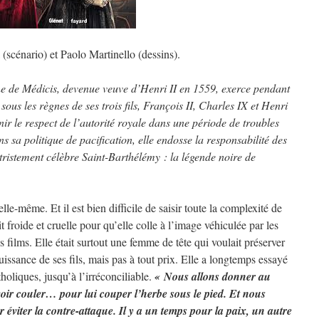
scénario) et Paolo Martinello (dessins).
e de Médicis, devenue veuve d’Henri II en 1559, exerce pendant
sous les règnes de ses trois fils, François II, Charles IX et Henri
enir le respect de l’autorité royale dans une période de troubles
s sa politique de pacification, elle endosse la responsabilité des
 tristement célèbre Saint-Barthélémy : la légende noire de
elle-même. Et il est bien difficile de saisir toute la complexité de
 froide et cruelle pour qu’elle colle à l’image véhiculée par les
 films. Elle était surtout une femme de tête qui voulait préserver
uissance de ses fils, mais pas à tout prix. Elle a longtemps essayé
tholiques, jusqu’à l’irréconciliable.
« Nous allons donner au
voir couler… pour lui couper l’herbe sous le pied. Et nous
r éviter la contre-attaque. Il y a un temps pour la paix, un autre