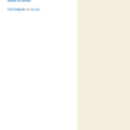
beauté du monde
Lili Galipette
sur
Ça ira