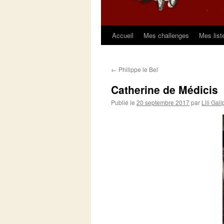
Accueil
Mes challenges
Mes list
Aller
au
←
Philippe le Bel
contenu
Catherine de Médicis
Publié le
20 septembre 2017
par
Lili Gali