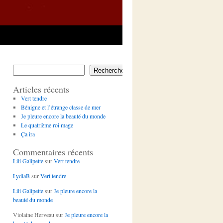
Rechercher
Articles récents
Vert tendre
Bénigne et l’étrange classe de mer
Je pleure encore la beauté du monde
Le quatrième roi mage
Ça ira
Commentaires récents
Lili Galipette
sur
Vert tendre
LydiaB
sur
Vert tendre
Lili Galipette
sur
Je pleure encore la
beauté du monde
Violaine Herveau
sur
Je pleure encore la