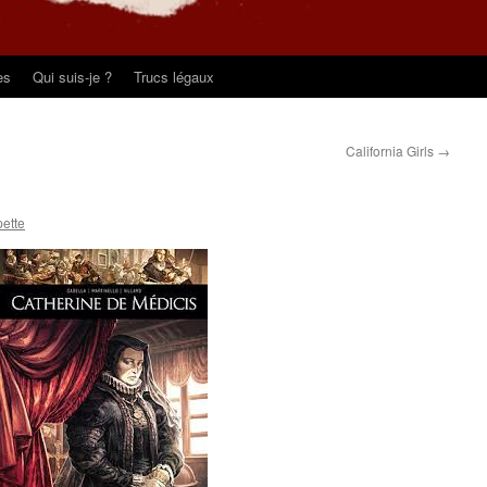
es
Qui suis-je ?
Trucs légaux
California Girls
→
pette