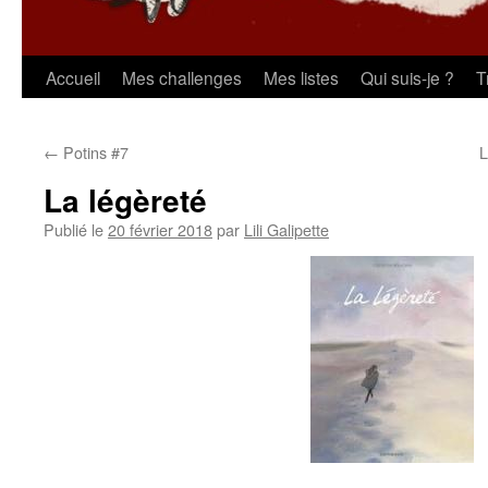
Aller
Accueil
Mes challenges
Mes listes
Qui suis-je ?
T
au
←
Potins #7
L
contenu
La légèreté
Publié le
20 février 2018
par
Lili Galipette