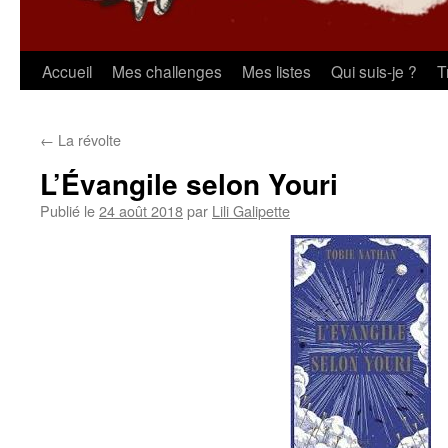
Aller
Accueil
Mes challenges
Mes listes
Qui suis-je ?
T
au
←
La révolte
contenu
L’Évangile selon Youri
Publié le
24 août 2018
par
Lili Galipette