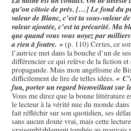
La haine est un contact. On ne déteste
qu’on côtoie de près. […] Le fond du p
valeur de Blanc, c’est ta sous-valeur 
valeur ajoutée, c’est ta précarité. Ma b
que quand vous vous noyez par milliers
a rien à foutre. »
(p. 110) Certes, ce so
l’autrice met dans la bouche d’un de ses
différencier ce qui relève de la fiction et
propagande. Mais mon angélisme de Bi
« C’
difficilement de lire de telles idées.
fun, porter un regard bienveillant sur 
Vous me direz que la bonne littérature e
le lecteur à la vérité nue du monde dans 
fait réfléchir sur son quotidien, ses défau
sans aucun doute vrai, mais cette lecture
vraisemblablement tombée au mauvais