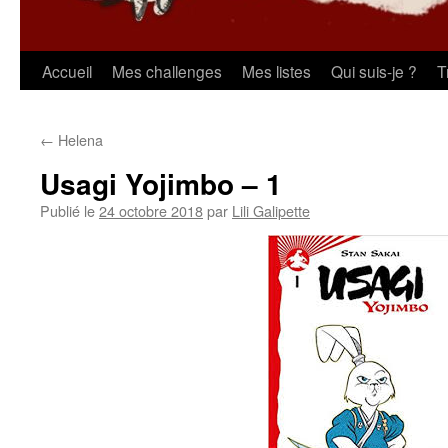
Aller
Accueil
Mes challenges
Mes listes
Qui suis-je ?
T
au
←
Helena
contenu
Usagi Yojimbo – 1
Publié le
24 octobre 2018
par
Lili Galipette