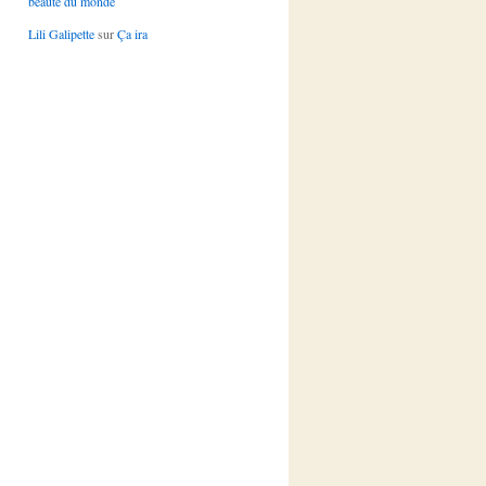
beauté du monde
Lili Galipette
sur
Ça ira