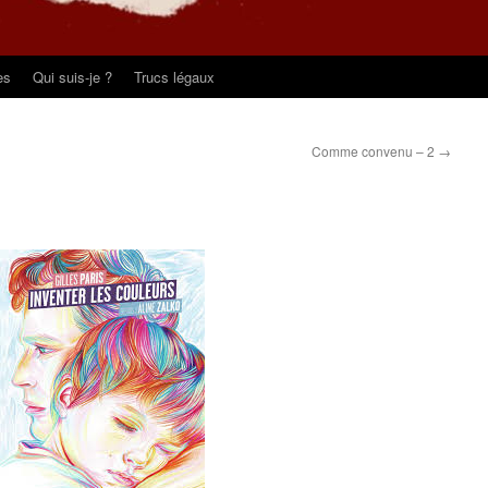
es
Qui suis-je ?
Trucs légaux
Comme convenu – 2
→