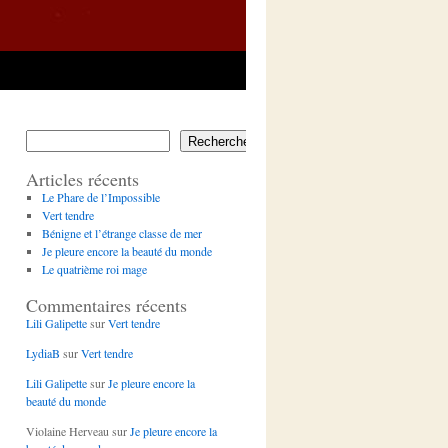
Rechercher
Articles récents
Le Phare de l’Impossible
Vert tendre
Bénigne et l’étrange classe de mer
Je pleure encore la beauté du monde
Le quatrième roi mage
Commentaires récents
Lili Galipette
sur
Vert tendre
LydiaB
sur
Vert tendre
Lili Galipette
sur
Je pleure encore la
beauté du monde
Violaine Herveau
sur
Je pleure encore la