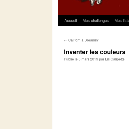
Accueil
Mes challenges
Mes list
Aller
au
←
California Dreamin’
contenu
Inventer les couleurs
Publié le
6 mars 2019
par
Lili Galipette