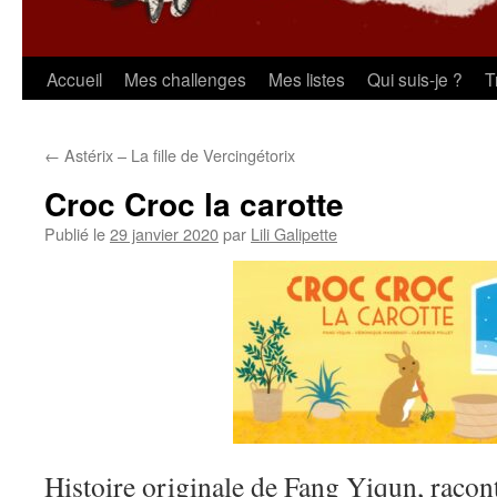
Aller
Accueil
Mes challenges
Mes listes
Qui suis-je ?
T
au
←
Astérix – La fille de Vercingétorix
contenu
Croc Croc la carotte
Publié le
29 janvier 2020
par
Lili Galipette
Histoire originale de Fang Yiqun, racon