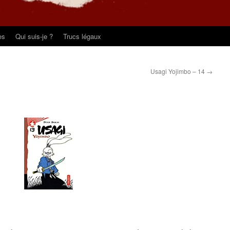
es
Qui suis-je ?
Trucs légaux
Usagi Yojimbo – 14
→