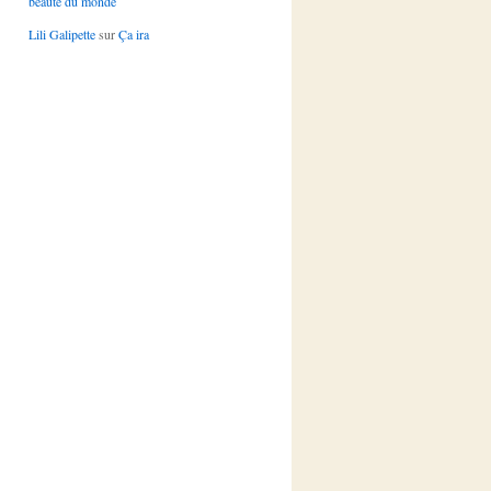
beauté du monde
Lili Galipette
sur
Ça ira