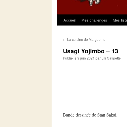
Accueil
Mes challenges
Mes list
Aller
au
←
La cuisine de Marguerite
contenu
Usagi Yojimbo – 13
Publié le
9 juin 2021
par
Lili Galipette
Bande dessinée de Stan Sakai.