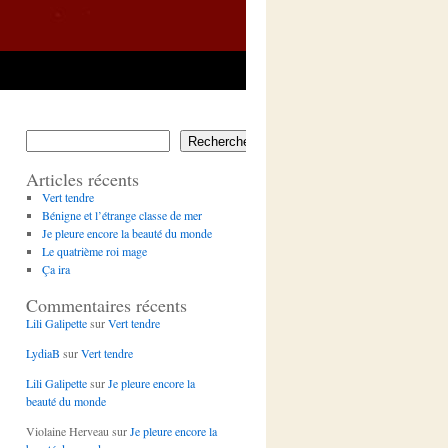
Rechercher
Articles récents
Vert tendre
Bénigne et l’étrange classe de mer
Je pleure encore la beauté du monde
Le quatrième roi mage
Ça ira
Commentaires récents
Lili Galipette
sur
Vert tendre
LydiaB
sur
Vert tendre
Lili Galipette
sur
Je pleure encore la
beauté du monde
Violaine Herveau
sur
Je pleure encore la