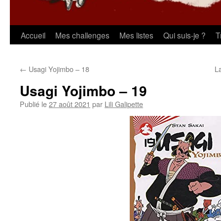
Aller
Accueil
Mes challenges
Mes listes
Qui suis-je ?
T
au
←
Usagi Yojimbo – 18
L
contenu
Usagi Yojimbo – 19
Publié le
27 août 2021
par
Lili Galipette