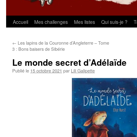
Aller
Accueil
Mes challenges
Mes listes
Qui suis-je ?
T
au
←
Les lapins de la Couronne d’Angleterre – Tome
contenu
3 : Bons baisers de Sibérie
Le monde secret d’Adélaïde
Publié le
15 octobre 2021
par
Lili Galipette