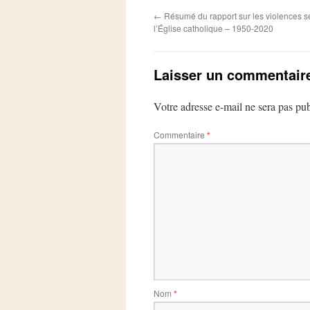
←
Résumé du rapport sur les violences s
l’Église catholique – 1950-2020
Laisser un commentair
Votre adresse e-mail ne sera pas pub
Commentaire
*
Nom
*