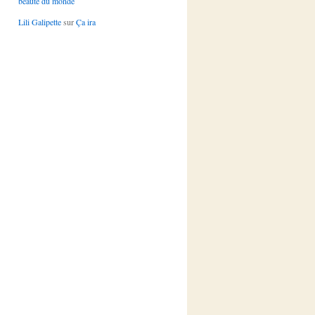
beauté du monde
Lili Galipette
sur
Ça ira