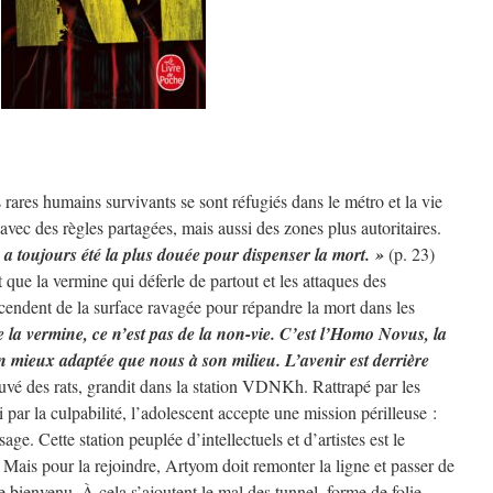
rares humains survivants se sont réfugiés dans le métro et la vie
avec des règles partagées, mais aussi des zones plus autoritaires.
 a toujours été la plus douée pour dispenser la mort. »
(p. 23)
nt que la vermine qui déferle de partout et les attaques des
scendent de la surface ravagée pour répandre la mort dans les
e la vermine, ce n’est pas de la non-vie. C’est l’Homo Novus, la
en mieux adaptée que nous à son milieu. L’avenir est derrière
uvé des rats, grandit dans la station VDNKh. Rattrapé par les
par la culpabilité, l’adolescent accepte une mission périlleuse :
ge. Cette station peuplée d’intellectuels et d’artistes est le
. Mais pour la rejoindre, Artyom doit remonter la ligne et passer de
e bienvenu. À cela s’ajoutent le mal des tunnel, forme de folie