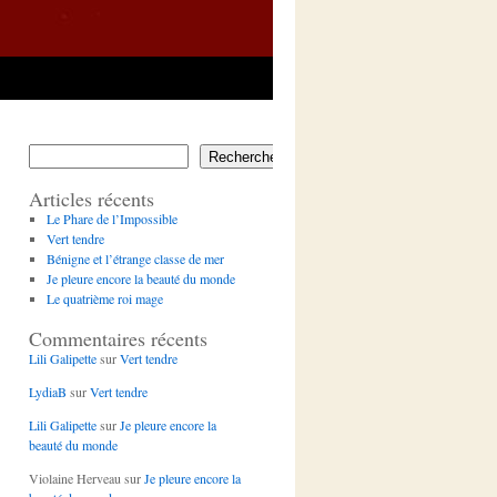
Rechercher
Articles récents
Le Phare de l’Impossible
Vert tendre
Bénigne et l’étrange classe de mer
Je pleure encore la beauté du monde
Le quatrième roi mage
Commentaires récents
Lili Galipette
sur
Vert tendre
LydiaB
sur
Vert tendre
Lili Galipette
sur
Je pleure encore la
beauté du monde
Violaine Herveau
sur
Je pleure encore la