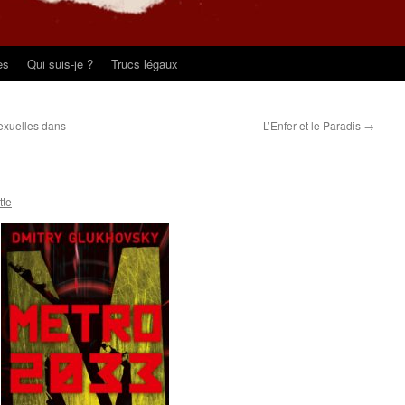
es
Qui suis-je ?
Trucs légaux
exuelles dans
L’Enfer et le Paradis
→
tte