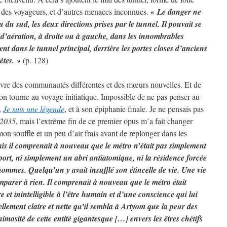
 des voyageurs, et d’autres menaces inconnues.
« Le danger ne
du sud, les deux directions prises par le tunnel. Il pouvait se
s d’aération, à droite ou à gauche, dans les innombrables
nt dans le tunnel principal, derrière les portes closes d’anciens
rètes. »
(p. 128)
uvre des communautés différentes et des mœurs nouvelles. Et de
on tourne au voyage initiatique. Impossible de ne pas penser au
,
Je suis une légende
, et à son épiphanie finale. Je ne pensais pas
 2035
, mais l’extrême fin de ce premier opus m’a fait changer
mon souffle et un peu d’air frais avant de replonger dans les
s il comprenait à nouveau que le métro n’était pas simplement
rt, ni simplement un abri antiatomique, ni la résidence forcée
hommes. Quelqu’un y avait insufflé son étincelle de vie. Une vie
mparer à rien. Il comprenait à nouveau que le métro était
e et inintelligible à l’être humain et d’une conscience qui lui
tellement claire et nette qu’il sembla à Artyom que la peur des
nimosité de cette entité gigantesque […] envers les êtres chétifs