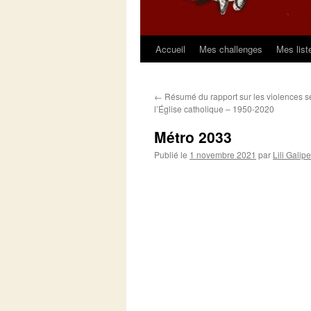
Accueil
Mes challenges
Mes list
Aller
au
←
Résumé du rapport sur les violences s
contenu
l’Église catholique – 1950-2020
Métro 2033
Publié le
1 novembre 2021
par
Lili Galipe