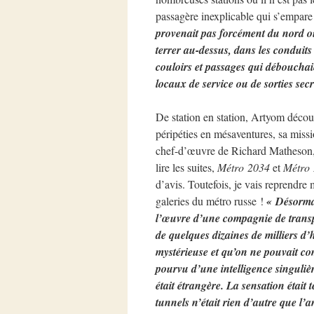
passagère inexplicable qui s’empare
provenait pas forcément du nord ou 
terrer au-dessus, dans les conduit
couloirs et passages qui débouchaie
locaux de service ou de sorties sec
De station en station, Artyom déco
péripéties en mésaventures, sa missi
chef-d’œuvre de Richard Matheson
lire les suites,
Métro 2034
et
Métro
d’avis. Toutefois, je vais reprendre 
galeries du métro russe !
« Désormai
l’œuvre d’une compagnie de transpo
de quelques dizaines de milliers d’
mystérieuse et qu’on ne pouvait co
pourvu d’une intelligence singulièr
était étrangère. La sensation était 
tunnels n’était rien d’autre que l’a