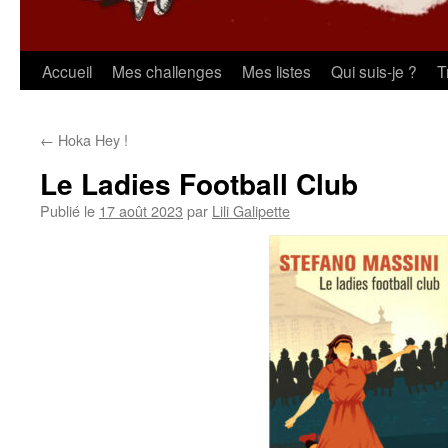
Aller
Accueil
Mes challenges
Mes listes
Qui suis-je ?
T
au
←
Hoka Hey !
contenu
Le Ladies Football Club
Publié le
17 août 2023
par
Lili Galipette