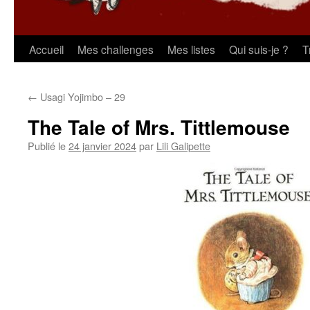
Aller
Accueil
Mes challenges
Mes listes
Qui suis-je ?
T
au
←
Usagi Yojimbo – 29
contenu
The Tale of Mrs. Tittlemouse
Publié le
24 janvier 2024
par
Lili Galipette