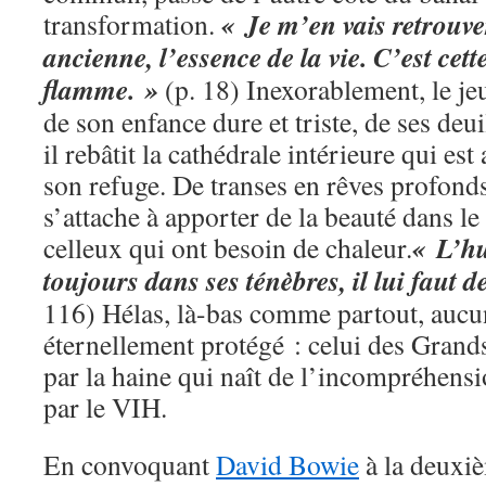
« Je m’en vais retrouve
transformation.
ancienne, l’essence de la vie. C’est cet
flamme. »
(p. 18) Inexorablement, le j
de son enfance dure et triste, de ses deu
il rebâtit la cathédrale intérieure qui est
son refuge. De transes en rêves profond
s’attache à apporter de la beauté dans l
« L’h
celleux qui ont besoin de chaleur.
toujours dans ses ténèbres, il lui faut d
116) Hélas, là-bas comme partout, aucu
éternellement protégé : celui des Grand
par la haine qui naît de l’incompréhens
par le VIH.
En convoquant
David Bowie
à la deuxi