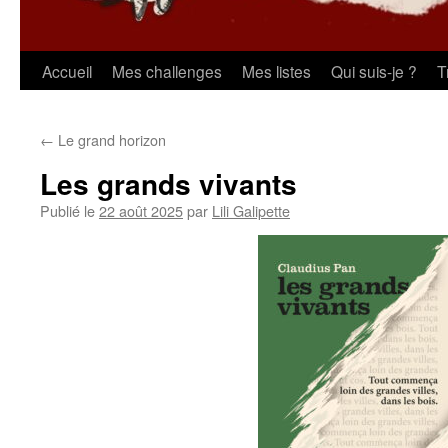
Aller
Accueil
Mes challenges
Mes listes
Qui suis-je ?
T
au
←
Le grand horizon
contenu
Les grands vivants
Publié le
22 août 2025
par
Lili Galipette