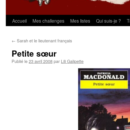
Aller
Accueil
Mes challenges
Mes listes
Qui suis-je ?
T
au
←
Sarah et le lieutenant français
contenu
Petite sœur
Publié le
23 avril 2008
par
Lili Galipette