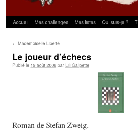
Aller
Accueil
Mes challenges
Mes listes
Qui suis-je ?
T
au
←
Mademoiselle Liberté
contenu
Le joueur d’échecs
Publié le
19 août 2008
par
Lili Galipette
Roman de Stefan Zweig.