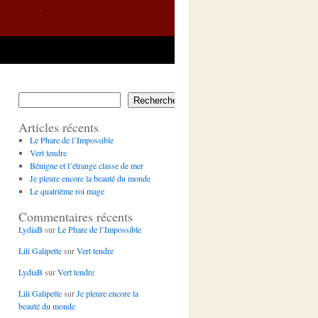
Rechercher
Articles récents
Le Phare de l’Impossible
Vert tendre
Bénigne et l’étrange classe de mer
Je pleure encore la beauté du monde
Le quatrième roi mage
Commentaires récents
LydiaB
sur
Le Phare de l’Impossible
Lili Galipette
sur
Vert tendre
LydiaB
sur
Vert tendre
Lili Galipette
sur
Je pleure encore la
beauté du monde