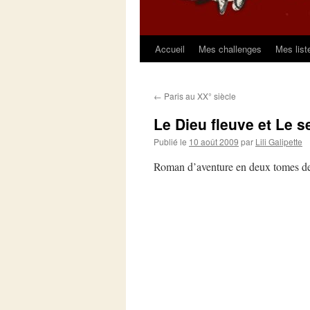
Accueil
Mes challenges
Mes list
Aller
au
←
Paris au XX° siècle
contenu
Le Dieu fleuve et Le 
Publié le
10 août 2009
par
Lili Galipette
Roman d’aventure en deux tomes d