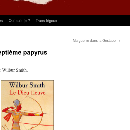
es
Qui suis-je ?
Trucs légaux
Ma guerre dans la Gestapo
→
septième papyrus
e Wilbur Smith.