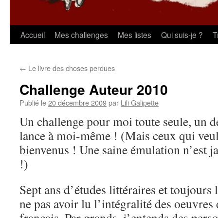
Aller
Accueil
Mes challenges
Mes listes
Qui suis-je ?
T
au
←
Le livre des choses perdues
contenu
Challenge Auteur 2010
Publié le
20 décembre 2009
par
Lili Galipette
Un challenge pour moi toute seule, un dé
lance à moi-même ! (Mais ceux qui veule
bienvenus ! Une saine émulation n’est j
!)
Sept ans d’études littéraires et toujours
ne pas avoir lu l’intégralité des oeuvres
français. Par grands, j’entends des per