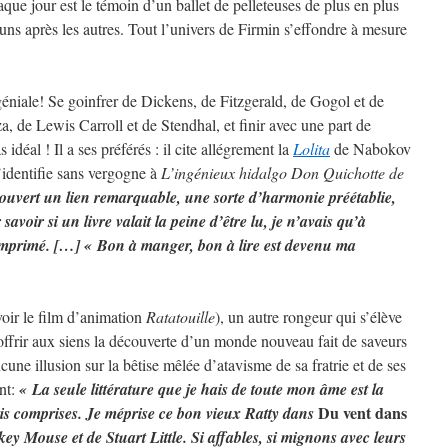
que jour est le témoin d’un ballet de pelleteuses de plus en plus
ns après les autres. Tout l’univers de Firmin s’effondre à mesure
géniale! Se goinfrer de Dickens, de Fitzgerald, de Gogol et de
, de Lewis Carroll et de Stendhal, et finir avec une part de
 idéal ! Il a ses préférés : il cite allégrement la
Lolita
de Nabokov
s’identifie sans vergogne à
L’ingénieux hidalgo Don Quichotte de
couvert un lien remarquable, une sorte d’harmonie préétablie,
 savoir si un livre valait la peine d’être lu, je n’avais qu’à
 imprimé. […] « Bon à manger, bon à lire est devenu ma
voir le film d’animation
Ratatouille
), un autre rongeur qui s’élève
offrir aux siens la découverte d’un monde nouveau fait de saveurs
une illusion sur la bêtise mêlée d’atavisme de sa fratrie et de ses
nt:
« La seule littérature que je hais de toute mon âme est la
Du vent dans
ris comprises. Je méprise ce bon vieux Ratty dans
ckey Mouse et de Stuart Little. Si affables, si mignons avec leurs