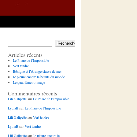
Rechercher
Articles récents
Le Phare de l’Impossible
Vert tendre
Bénigne et l’étrange classe de mer
Je pleure encore la beauté du monde
Le quatrième roi mage
Commentaires récents
Lili Galipette
sur
Le Phare de l’Impossible
LydiaB
sur
Le Phare de l’Impossible
Lili Galipette
sur
Vert tendre
LydiaB
sur
Vert tendre
Lili Galipette
sur
Je pleure encore la