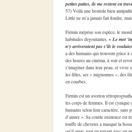
petites pattes, ils me restent en tr
57) Voilà une bestiole bien antipath
Little ne m’a jamais fait fondre, mai
Firmin méprise son espèce, le monde 
habitudes dégoutantes.
« Le mot ‘in
n’y arriveraient pas s’ils le voulaien
a des humains qui trouvent grâce à s
des heures au cinéma, à voir et revo
s’imaginer dans leur peau, et vivre s
les filles, ses « mignonnes », des f
en courbes.
Firmin est un avorton rétroprognath
les corps de femmes. Il est cynique 
humains selon leur caractère, sans 
d’aimer ». Sa courte existence est 
touffe de cheveux a masqué la bosse
qu’il aime, tout en toisant avec un