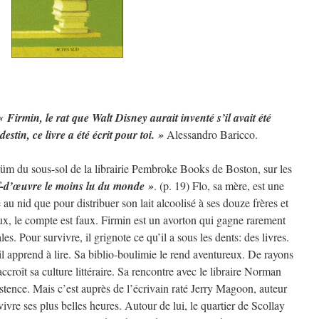
« Firmin, le rat que Walt Disney aurait inventé s’il avait été
destin, ce livre a été écrit pour toi. »
Alessandro Baricco.
aüm du sous-sol de la librairie Pembroke Books de Boston, sur les
f-d’œuvre le moins lu du monde »
. (p. 19) Flo, sa mère, est une
 au nid que pour distribuer son lait alcoolisé à ses douze frères et
ux, le compte est faux. Firmin est un avorton qui gagne rarement
s. Pour survivre, il grignote ce qu’il a sous les dents: des livres.
 il apprend à lire. Sa biblio-boulimie le rend aventureux. De rayons
t accroît sa culture littéraire. Sa rencontre avec le libraire Norman
stence. Mais c’est auprès de l’écrivain raté Jerry Magoon, auteur
vivre ses plus belles heures. Autour de lui, le quartier de Scollay