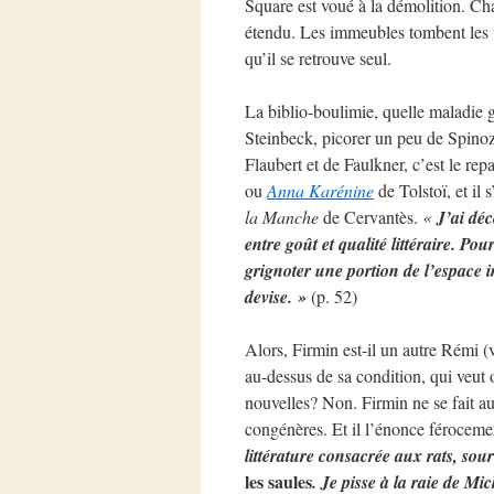
Square est voué à la démolition. Cha
étendu. Les immeubles tombent les u
qu’il se retrouve seul.
La biblio-boulimie, quelle maladie 
Steinbeck, picorer un peu de Spinoza
Flaubert et de Faulkner, c’est le repas
ou
Anna Karénine
de Tolstoï, et il 
la Manche
de Cervantès.
«
J’ai dé
entre goût et qualité littéraire. Pour
grignoter une portion de l’espace
devise. »
(p. 52)
Alors, Firmin est-il un autre Rémi (
au-dessus de sa condition, qui veut 
nouvelles? Non. Firmin ne se fait auc
congénères. Et il l’énonce féroceme
littérature consacrée aux rats, sou
les saules
. Je pisse à la raie de Mi