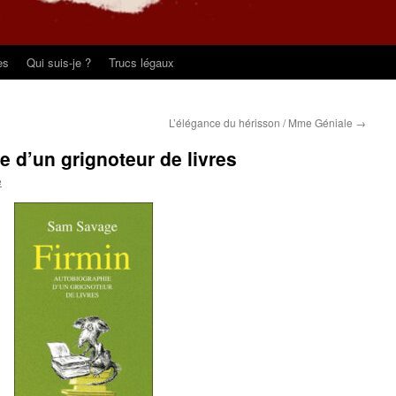
es
Qui suis-je ?
Trucs légaux
L’élégance du hérisson / Mme Géniale
→
e d’un grignoteur de livres
e