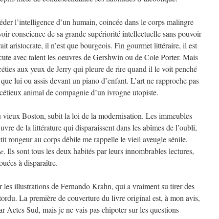
éder l’intelligence d’un humain, coincée dans le corps malingre
oir conscience de sa grande supériorité intellectuelle sans pouvoir
ait aristocrate, il n’est que bourgeois. Fin gourmet littéraire, il est
écute avec talent les oeuvres de Gershwin ou de Cole Porter. Mais
acéties aux yeux de Jerry qui pleure de rire quand il le voit penché
 que lui ou assis devant un piano d’enfant. L’art ne rapproche pas
facétieux animal de compagnie d’un ivrogne utopiste.
u vieux Boston, subit la loi de la modernisation. Les immeubles
re de la littérature qui disparaissent dans les abîmes de l’oubli,
it rongeur au corps débile me rappelle le vieil aveugle sénile,
se
. Ils sont tous les deux habités par leurs innombrables lectures,
ouées à disparaître.
 les illustrations de Fernando Krahn, qui a vraiment su tirer des
tordu. La première de couverture du livre original est, à mon avis,
ar Actes Sud, mais je ne vais pas chipoter sur les questions