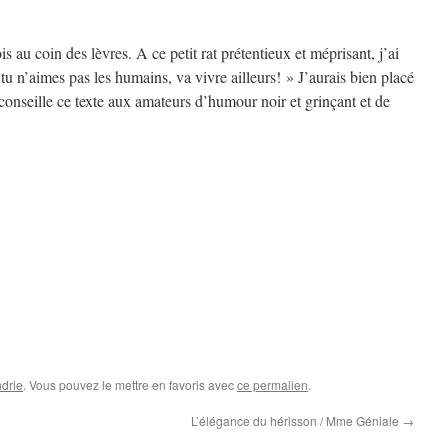
ois au coin des lèvres. A ce petit rat prétentieux et méprisant, j’ai
tu n’aimes pas les humains, va vivre ailleurs! » J’aurais bien placé
conseille ce texte aux amateurs d’humour noir et grinçant et de
drie
. Vous pouvez le mettre en favoris avec
ce permalien
.
L’élégance du hérisson / Mme Géniale
→