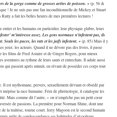
avers de la gorge comme de grosses arêtes de poisson. »
(p. 56 &
ique ! Je ne suis pas une fan inconditionnelle de Mickey et Stuart
s Ratty a fait les belles heures de mes premières lectures !
entier et les humains en particulier, leur physique glabre, leurs
fester’ m’intéresse assez. Les gens normaux n’infestent pas, ils
t. Seuls les puces, les rats et les juifs infestent. »
(p. 85) Mais il y
es yeux: les acteurs. Quand il ne dévore pas des livres, il passe
ir les films de Fred Astaire et de Ginger Rogers, pour mieux
es aventures au rythme de leurs sauts et entrechats. Il adule aussi
ilms qui passent après minuit, en rêvant de posséder ces corps tout
e. Il est mythomane, pervers, sexuellement déviant et obsédé par
et méprise la race humaine. Féru de phrénologie, il catalogue les
pitié. Mais comme dit l’autre, « on n’empêche pas un petit cœur
traversée de passions. La première pour Norman Shine, dont une
 de la traîtrise, tourne court. Jerry Magoon est le second humain
 mépris mêlé de condescendance ses habitudes d’alcoolique.