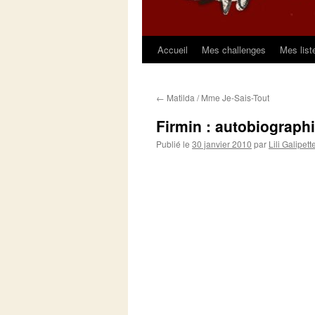
Accueil
Mes challenges
Mes list
Aller
au
←
Matilda / Mme Je-Sais-Tout
contenu
Firmin : autobiographi
Publié le
30 janvier 2010
par
Lili Galipett