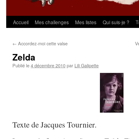
Aller
Accueil
Mes challenges
Mes listes
Qui suis-je ?
T
au
←
Accordez-moi cette valse
V
contenu
Zelda
Publié le
4 décembre 2010
par
Lili Galipette
Texte de Jacques Tournier.